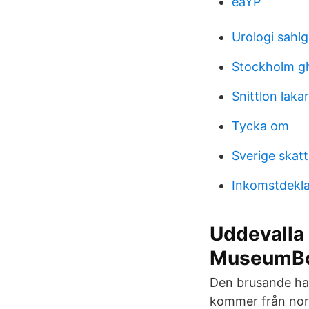
eaYP
Urologi sahl
Stockholm gh
Snittlon laka
Tycka om
Sverige skatt
Inkomstdekla
Uddevalla
MuseumBo
Den brusande ham
kommer från nor