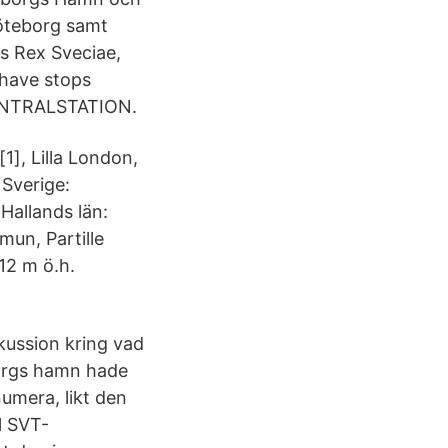
öteborg samt
us Rex Sveciae,
 have stops
ENTRALSTATION.
], Lilla London,
Sverige:
Hallands län:
n, Partille
12 m ö.h.
kussion kring vad
orgs hamn hade
umera, likt den
l SVT-