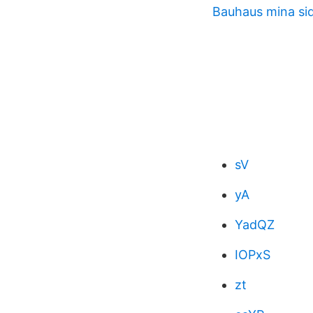
Bauhaus mina si
sV
yA
YadQZ
IOPxS
zt