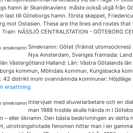
gs hamn är Skandinaviens måste också utgå från G
n last till Göteborgs hamn. första skeppet, Friederic
rg mot Ostasien. These are the lines and routes that
114 Train: NÄSSJÖ CENTRALSTATION - GÖTEBORG C
Smeknamn: Götet (främst utomsocknes) [1
Nya Amsterdam, Sveriges framsida: Land 
än Västergötland Halland: Län: Västra Götalands län 
borgs kommun, Mölndals kommun, Kungsbacka kommu
t: 42 distrikt inom ovannämnda kommuner: Höjdläge 
m ersattning
Intervjuer med stuveriarbetare och en dis
man 1988 trodde skulle hända m I Göteb
n – eller öknamn. Den bästa beskrivningen av detta n
vt, utrotningshotade fenomen hittar man i en gamma