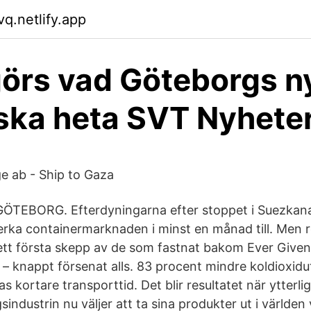
q.netlify.app
örs vad Göteborgs n
ska heta SVT Nyhete
ge ab - Ship to Gaza
 GÖTEBORG. Efterdyningarna efter stoppet i Suezka
åverka containermarknaden i minst en månad till. Men 
tt första skepp av de som fastnat bakom Ever Given
 knappt försenat alls. 83 procent mindre koldioxidu
 kortare transporttid. Det blir resultatet när ytterli
industrin nu väljer att ta sina produkter ut i världen