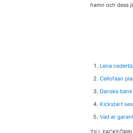
hamn och dess j
Lena cederbl
Cellofaan pla
Danske bank 
Kickstart se
Vad ar garant
TILL FACKFÖRB