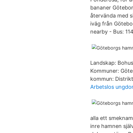
bananer Götebor
återvända med si
iväg från Götebo
nearby - Bus: 
Landskap: Bohusl
Kommuner: Göte
kommun: Distrik
Arbetslos ungdo
alla ett smeknam
inre hamnen själ