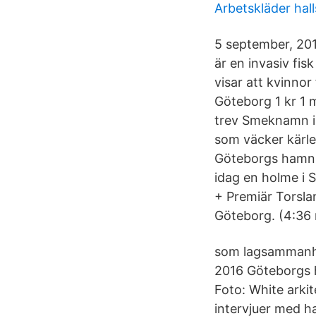
Arbetskläder ha
5 september, 201
är en invasiv fi
visar att kvinnor
Göteborg 1 kr 1 
trev Smeknamn i 
som väcker kärle
Göteborgs hamni
idag en holme i
+ Premiär Torsla
Göteborg. (4:36
som lagsammanhål
2016 Göteborgs 
Foto: White arki
intervjuer med 