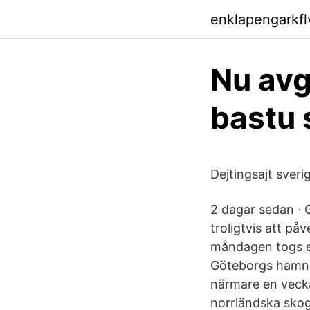
enklapengarkflv
Nu avg
bastu 
Dejtingsajt sveri
2 dagar sedan ·
troligtvis att p
måndagen togs e
Göteborgs hamn –
närmare en veckas
norrländska skogs