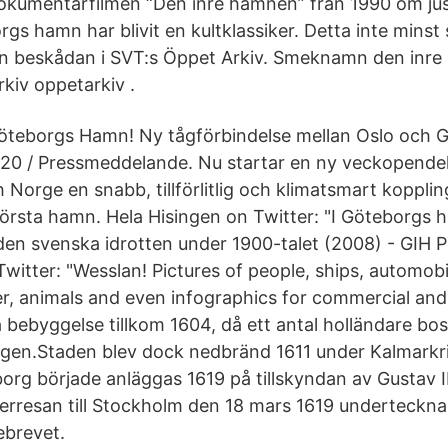
kumentärfilmen “Den inre hamnen” från 1990 om jus
gs hamn har blivit en kultklassiker. Detta inte minst
män beskådan i SVT:s Öppet Arkiv. Smeknamn den inr
iv oppetarkiv .
Göteborgs Hamn! Ny tågförbindelse mellan Oslo och
020 / Pressmeddelande. Nu startar en ny veckopendel
Norge en snabb, tillförlitlig och klimatsmart koppling 
örsta hamn. Hela Hisingen on Twitter: "I Göteborgs 
en svenska idrotten under 1900-talet (2008) - GIH P
itter: "Wesslan! Pictures of people, ships, automobil
r, animals and even infographics for commercial and
bebyggelse tillkom 1604, då ett antal holländare bosa
ngen.Staden blev dock nedbränd 1611 under Kalmarkr
rg började anläggas 1619 på tillskyndan av Gustav II
erresan till Stockholm den 18 mars 1619 undertecknar
giebrevet.