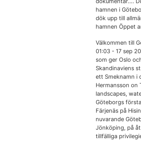
dokumentär…. Do
hamnen i Götebor
dök upp till all
hamnen Öppet ark
Välkommen till 
01:03 - 17 sep 2
som ger Oslo och 
Skandinaviens st
ett Smeknamn i d
Hermansson on Tw
landscapes, wate
Göteborgs första 
Färjenäs på Hisi
nuvarande Götebo
Jönköping, på åt
tillfälliga privile