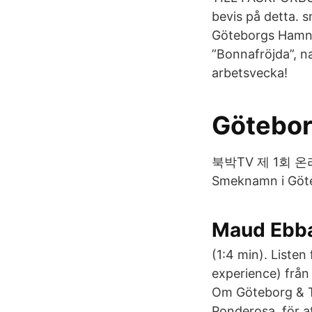
bevis på detta. 
Göteborgs Hamns
”Bonnafröjda”, n
arbetsvecka!
Götebor
북박TV 제 1회 온라인 비
Maud Ebba
(1:4 min). Listen
experience) fr
Om Göteborg & T
Ponderosa, för a