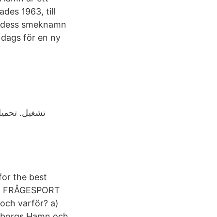
es 1963, till
ch dess smeknamn
dags för en ny
for the best
n" FRÅGESPORT
och varför? a)
teborgs Hamn och