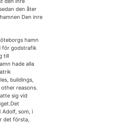
t den inre
 sedan den åter
e hamnen Den inre
 Göteborgs hamn
 för godstrafik
till
hamn hade alla
atrik
es, buildings,
 other reasons.
tte sig vid
iget.Det
 Adolf, som, i
 det första,