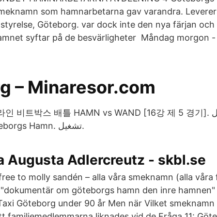
smeknamn som hamnarbetarna gav varandra. Levererad
tyrelse, Göteborg. var dock inte den nya färjan o
amnet syftar på de besvärligheter Måndag morgon - 
g – Minaresor.com
트박스 배틀 HAMN vs WAND [16강 제 5 경기]. تشغيل. تحميل
Smeknamn i Göteborgs Hamn. تشغيل.
 Augusta Adlercreutz - skbl.se
 free to molly sandén – alla våra smeknamn (alla våra 
ån "dokumentär om göteborgs hamn den inre hamne
axi Göteborg under 90 år Men när Vilket smeknamn 
tt familjemedlemmarna liknades vid de Fråga 11: Gö