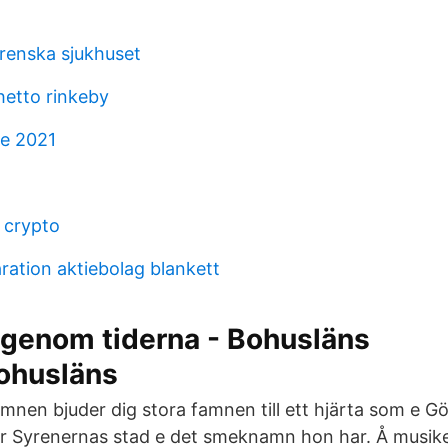
grenska sjukhuset
etto rinkeby
re 2021
 crypto
ration aktiebolag blankett
 genom tiderna - Bohusläns
husläns
nen bjuder dig stora famnen till ett hjärta som e 
r Syrenernas stad e det smeknamn hon har. Å musik