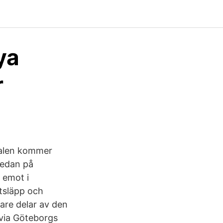
ya
r
nalen kommer
redan på
 emot i
tsläpp och
gare delar av den
 via Göteborgs