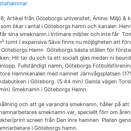
llstahammar
6; Artikel från Göteborgs universitet; Ämne: Miljö & 
sk som ökar i antal i Göteborgs hamn och kanaler. Hen
 får sina smeknamn i intimare miljöer och inte får To
m² tomt I expansiva Säve finns nu möjligheten att för
Göteborgs Hamn Göteborgs bästa ställen för första d
ken; Hit tar du och ta ett socialt glas medan ni beun
nlopp. Fullständigt namn, Göteborgs Fotbollsföreni
 Stora Hamnkanalen med namnet Järnvågsplatsen (17
ndabutiken i Göteborg. (5:44 min) Gamla vägen Tors
 min) Smeknamn i Göteborgs Hamn.
lning och att ge varandra smeknamn, håller på att 
hamnarbetares smeknamn var, speciellt förr om åre
tekter/print screen från Den inre hamnen Platen ge
hamnarbetare i Göteborgs hamn.