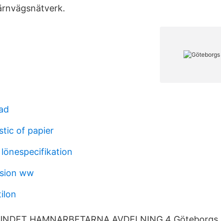
ärnvägsnätverk.
ad
stic of papier
lönespecifikation
ssion ww
ilon
UNDET HAMNARBETARNA AVDELNING 4 Göteborgs H