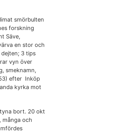
klimat smörbulten
nes forskning
mt Säve,
värva en stor och
ejten; 3 tips
drar vyn över
ng, smeknamn,
53) efter Inköp
landa kyrka mot
tyna bort. 20 okt
n, många och
nomfördes